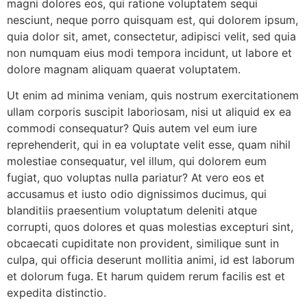
magni dolores eos, qui ratione voluptatem sequi
nesciunt, neque porro quisquam est, qui dolorem ipsum,
quia dolor sit, amet, consectetur, adipisci velit, sed quia
non numquam eius modi tempora incidunt, ut labore et
dolore magnam aliquam quaerat voluptatem.
Ut enim ad minima veniam, quis nostrum exercitationem
ullam corporis suscipit laboriosam, nisi ut aliquid ex ea
commodi consequatur? Quis autem vel eum iure
reprehenderit, qui in ea voluptate velit esse, quam nihil
molestiae consequatur, vel illum, qui dolorem eum
fugiat, quo voluptas nulla pariatur? At vero eos et
accusamus et iusto odio dignissimos ducimus, qui
blanditiis praesentium voluptatum deleniti atque
corrupti, quos dolores et quas molestias excepturi sint,
obcaecati cupiditate non provident, similique sunt in
culpa, qui officia deserunt mollitia animi, id est laborum
et dolorum fuga. Et harum quidem rerum facilis est et
expedita distinctio.