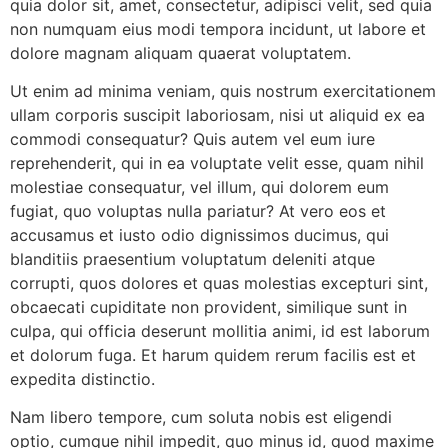
quia dolor sit, amet, consectetur, adipisci velit, sed quia
non numquam eius modi tempora incidunt, ut labore et
dolore magnam aliquam quaerat voluptatem.
Ut enim ad minima veniam, quis nostrum exercitationem
ullam corporis suscipit laboriosam, nisi ut aliquid ex ea
commodi consequatur? Quis autem vel eum iure
reprehenderit, qui in ea voluptate velit esse, quam nihil
molestiae consequatur, vel illum, qui dolorem eum
fugiat, quo voluptas nulla pariatur? At vero eos et
accusamus et iusto odio dignissimos ducimus, qui
blanditiis praesentium voluptatum deleniti atque
corrupti, quos dolores et quas molestias excepturi sint,
obcaecati cupiditate non provident, similique sunt in
culpa, qui officia deserunt mollitia animi, id est laborum
et dolorum fuga. Et harum quidem rerum facilis est et
expedita distinctio.
Nam libero tempore, cum soluta nobis est eligendi
optio, cumque nihil impedit, quo minus id, quod maxime