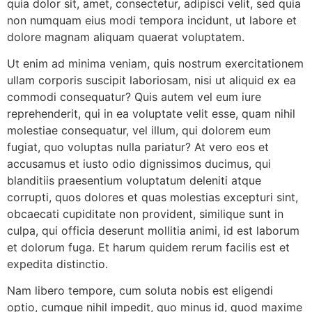
quia dolor sit, amet, consectetur, adipisci velit, sed quia
non numquam eius modi tempora incidunt, ut labore et
dolore magnam aliquam quaerat voluptatem.
Ut enim ad minima veniam, quis nostrum exercitationem
ullam corporis suscipit laboriosam, nisi ut aliquid ex ea
commodi consequatur? Quis autem vel eum iure
reprehenderit, qui in ea voluptate velit esse, quam nihil
molestiae consequatur, vel illum, qui dolorem eum
fugiat, quo voluptas nulla pariatur? At vero eos et
accusamus et iusto odio dignissimos ducimus, qui
blanditiis praesentium voluptatum deleniti atque
corrupti, quos dolores et quas molestias excepturi sint,
obcaecati cupiditate non provident, similique sunt in
culpa, qui officia deserunt mollitia animi, id est laborum
et dolorum fuga. Et harum quidem rerum facilis est et
expedita distinctio.
Nam libero tempore, cum soluta nobis est eligendi
optio, cumque nihil impedit, quo minus id, quod maxime