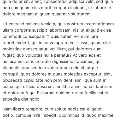
quia dolor sit, amet, consectetur, adipisci velit, sed quia
non numquam eius modi tempora incidunt, ut labore et
dolore magnam aliquam quaerat voluptatem.
Ut enim ad minima veniam, quis nostrum exercitationem
ullam corporis suscipit laboriosam, nisi ut aliquid ex ea
commodi consequatur? Quis autem vel eum iure
reprehenderit, qui in ea voluptate velit esse, quam nihil
molestiae consequatur, vel illum, qui dolorem eum
fugiat, quo voluptas nulla pariatur? At vero eos et
accusamus et iusto odio dignissimos ducimus, qui
blanditiis praesentium voluptatum deleniti atque
corrupti, quos dolores et quas molestias excepturi sint,
obcaecati cupiditate non provident, similique sunt in
culpa, qui officia deserunt mollitia animi, id est laborum
et dolorum fuga. Et harum quidem rerum facilis est et
expedita distinctio.
Nam libero tempore, cum soluta nobis est eligendi
optio, cumque nihil impedit, quo minus id, quod maxime