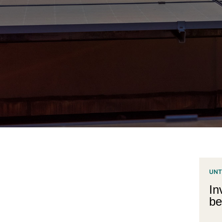
UNT
In
be