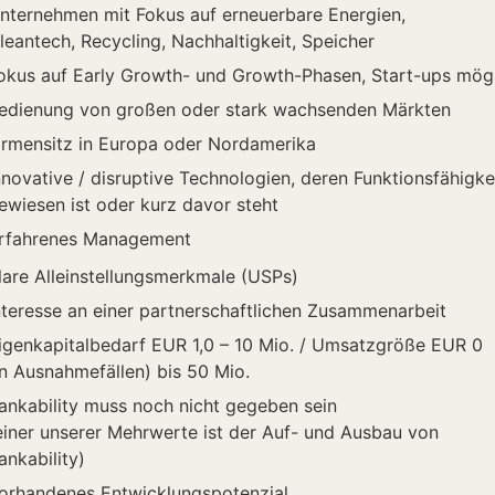
nternehmen mit Fokus auf erneuerbare Energien,
leantech, Recycling, Nachhaltigkeit, Speicher
okus auf Early Growth- und Growth-Phasen, Start-ups mög
edienung von großen oder stark wachsenden Märkten
irmensitz in Europa oder Nordamerika
nnovative / disruptive Technologien, deren Funktionsfähigke
ewiesen ist oder kurz davor steht
rfahrenes Management
lare Alleinstellungsmerkmale (USPs)
nteresse an einer partnerschaftlichen Zusammenarbeit
igenkapitalbedarf EUR 1,0 – 10 Mio. / Umsatzgröße EUR 0
in Ausnahmefällen) bis 50 Mio.
ankability muss noch nicht gegeben sein
einer unserer Mehrwerte ist der Auf- und Ausbau von
ankability)
orhandenes Entwicklungspotenzial