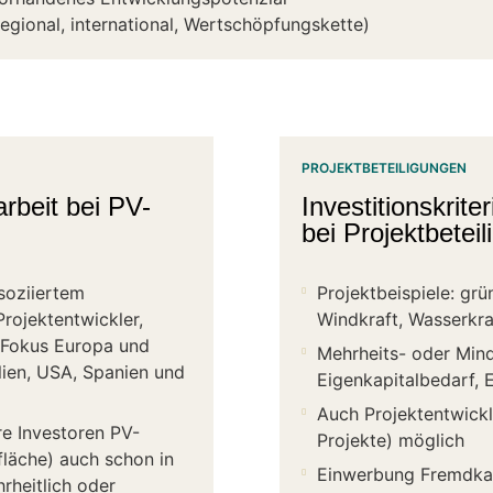
regional, international, Wertschöpfungskette)
PROJEKTBETEILIGUNGEN
rbeit bei PV-
Investitionskrit
bei Projektbetei
soziiertem
Projektbeispiele: grü
ojektentwickler,
Windkraft, Wasserkra
 Fokus Europa und
Mehrheits- oder Mind
lien, USA, Spanien und
Eigenkapitalbedarf,
Auch Projektentwickl
re Investoren PV-
Projekte) möglich
läche) auch schon in
Einwerbung Fremdkap
rheitlich oder