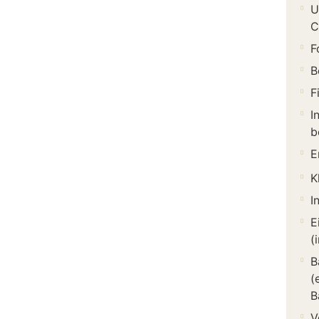
U
C
F
B
F
I
b
E
K
I
E
(
B
(
B
V