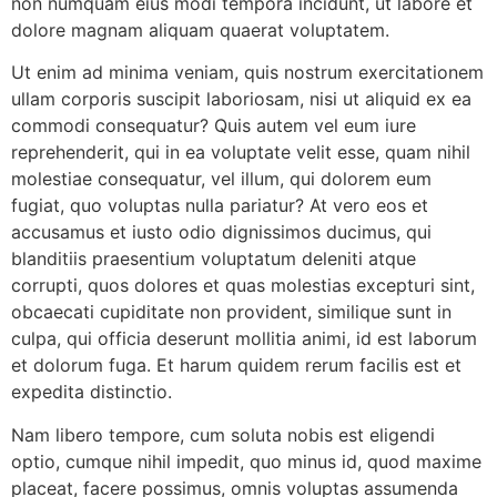
non numquam eius modi tempora incidunt, ut labore et
dolore magnam aliquam quaerat voluptatem.
Ut enim ad minima veniam, quis nostrum exercitationem
ullam corporis suscipit laboriosam, nisi ut aliquid ex ea
commodi consequatur? Quis autem vel eum iure
reprehenderit, qui in ea voluptate velit esse, quam nihil
molestiae consequatur, vel illum, qui dolorem eum
fugiat, quo voluptas nulla pariatur? At vero eos et
accusamus et iusto odio dignissimos ducimus, qui
blanditiis praesentium voluptatum deleniti atque
corrupti, quos dolores et quas molestias excepturi sint,
obcaecati cupiditate non provident, similique sunt in
culpa, qui officia deserunt mollitia animi, id est laborum
et dolorum fuga. Et harum quidem rerum facilis est et
expedita distinctio.
Nam libero tempore, cum soluta nobis est eligendi
optio, cumque nihil impedit, quo minus id, quod maxime
placeat, facere possimus, omnis voluptas assumenda