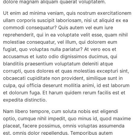
dolore magnam aliquam quaerat voluptatem.
Ut enim ad minima veniam, quis nostrum exercitationem
ullam corporis suscipit laboriosam, nisi ut aliquid ex ea
commodi consequatur? Quis autem vel eum iure
reprehenderit, qui in ea voluptate velit esse, quam nihil
molestiae consequatur, vel illum, qui dolorem eum
fugiat, quo voluptas nulla pariatur? At vero eos et
accusamus et iusto odio dignissimos ducimus, qui
blanditiis praesentium voluptatum deleniti atque
corrupti, quos dolores et quas molestias excepturi sint,
obcaecati cupiditate non provident, similique sunt in
culpa, qui officia deserunt mollitia animi, id est laborum
et dolorum fuga. Et harum quidem rerum facilis est et
expedita distinctio.
Nam libero tempore, cum soluta nobis est eligendi
optio, cumque nihil impedit, quo minus id, quod maxime
placeat, facere possimus, omnis voluptas assumenda
est, omnis dolor repellendus. Temporibus autem