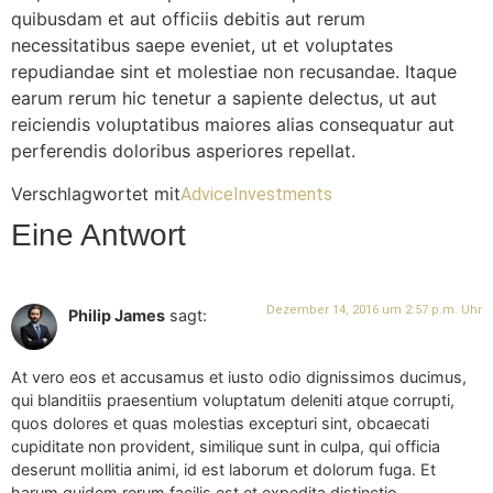
quibusdam et aut officiis debitis aut rerum
necessitatibus saepe eveniet, ut et voluptates
repudiandae sint et molestiae non recusandae. Itaque
earum rerum hic tenetur a sapiente delectus, ut aut
reiciendis voluptatibus maiores alias consequatur aut
perferendis doloribus asperiores repellat.
Verschlagwortet mit
Advice
Investments
Eine Antwort
Dezember 14, 2016 um 2:57 p.m. Uhr
Philip James
sagt:
At vero eos et accusamus et iusto odio dignissimos ducimus,
qui blanditiis praesentium voluptatum deleniti atque corrupti,
quos dolores et quas molestias excepturi sint, obcaecati
cupiditate non provident, similique sunt in culpa, qui officia
deserunt mollitia animi, id est laborum et dolorum fuga. Et
harum quidem rerum facilis est et expedita distinctio.