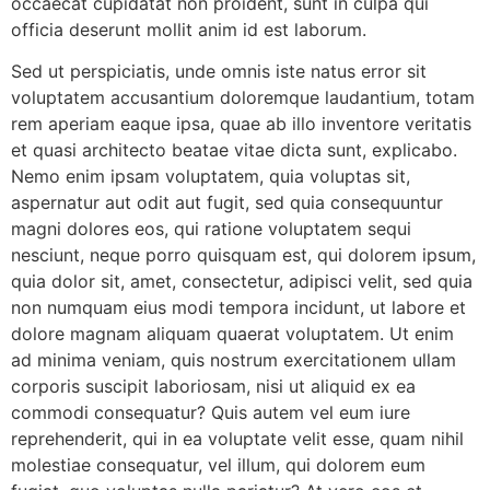
occaecat cupidatat non proident, sunt in culpa qui
officia deserunt mollit anim id est laborum.
Sed ut perspiciatis, unde omnis iste natus error sit
voluptatem accusantium doloremque laudantium, totam
rem aperiam eaque ipsa, quae ab illo inventore veritatis
et quasi architecto beatae vitae dicta sunt, explicabo.
Nemo enim ipsam voluptatem, quia voluptas sit,
aspernatur aut odit aut fugit, sed quia consequuntur
magni dolores eos, qui ratione voluptatem sequi
nesciunt, neque porro quisquam est, qui dolorem ipsum,
quia dolor sit, amet, consectetur, adipisci velit, sed quia
non numquam eius modi tempora incidunt, ut labore et
dolore magnam aliquam quaerat voluptatem. Ut enim
ad minima veniam, quis nostrum exercitationem ullam
corporis suscipit laboriosam, nisi ut aliquid ex ea
commodi consequatur? Quis autem vel eum iure
reprehenderit, qui in ea voluptate velit esse, quam nihil
molestiae consequatur, vel illum, qui dolorem eum